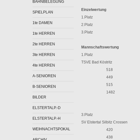
BAHNBELEGUNG
Einzelwertung
SPIELPLAN
1.Platz
1te DAMEN
2.Platz
3.Platz
1te HERREN
2te HERREN
Mannschaftswertung
3te HERREN
1.Platz
TSVE Bad Köstritz
4te HERREN
518
A-SENIOREN
449
515
B-SENIOREN
1482
BILDER
ELSTERTALP.-D
3.Platz
ELSTERTALP.-H
SV Elstertal Silbitz Crossen
WEIHNACHTSPOKAL
420
438
ARCHIV