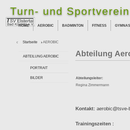
Turn- und Sportverein 
HOME
AEROBIC
BADMINTON
FITNESS
GYMNAS
Startseite
AEROBIC
Abteilung Aer
ABTEILUNG AEROBIC
PORTRAIT
BILDER
Abteilungsleiter:
Regina Zimmermann
Kontakt:
aerobic@tsve-b
Trainingszeiten :