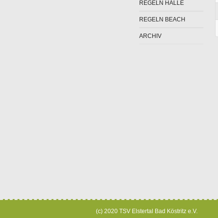
REGELN HALLE
REGELN BEACH
ARCHIV
(c) 2020 TSV Elstertal Bad Köstritz e.V.